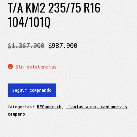
T/A KM2 235/75 R16
104/101Q
El
El
$
1.367.900
$
987.900
precio
precio
Sin existencias
original
actual
era:
es:
Seguir comprando
$1.367.900.
$987.900.
Categorías:
BFGoodrich
,
Llantas auto, camioneta y
campero