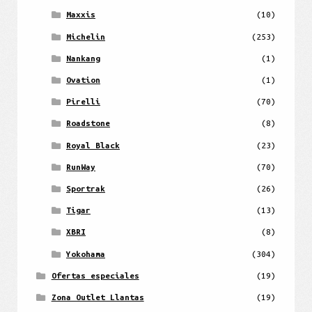
Maxxis
(10)
Michelin
(253)
Nankang
(1)
Ovation
(1)
Pirelli
(70)
Roadstone
(8)
Royal Black
(23)
RunWay
(70)
Sportrak
(26)
Tigar
(13)
XBRI
(8)
Yokohama
(304)
Ofertas especiales
(19)
Zona Outlet Llantas
(19)