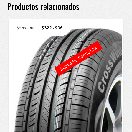
Productos relacionados
El
El
$
322.900
$
509.900
precio
precio
original
actual
Agotada Consulta
era:
es:
$509.900.
$322.900.