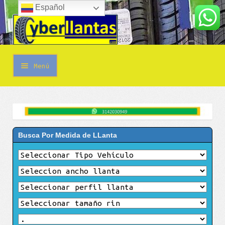
Español
Ir
Ir
a
al
la
contenido
navegación
Menú
Contáctanos
Whatsapp
Busca Por Medida de LLanta
Llamar
Promoción de llantas.