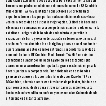
condiciones extremas, puede utilizarse para escalar montañas con
terrenos con piedra, condiciones extremas de barro. La BF Goodrich
Mud-Terrain T/A KM2 la utilizan conductores que practican el
deporte extremo o los que por las malas condiciones de sus vías se
ven en la necesidad de buscar la mejor opción. El diseño la hace más
silenciosa en comparación a la competencia cuando rueda en carreta
asfaltada. La figura de la banda de rodamiento le permite la
evacuación de barro y excelente tracción en terrenos extremos. El
diseño en forma simétrica le da la rigidez y fuerza que el conductor
quiere al manejar estos caminos extremos, sin perder la suavidad al
conducir. La llanta BF Goodrich Mud- Terrain T/A KM2 es elástica
permitiendo cumplir con un buen agarre en los obstáculos que
aparecen en la carretera destapada. La gran resistencia en peso la
hace superior a la competencia. Fue fabricada con dos bandas
gemelas de acero y a los costados laterales con Krawler TEK de
BFGoodrich, además cuenta con tres lonas de poliéster, dándole de
gran resistencia, ideales para atravesar caminos extremos. Esta
llanta es la más vendida en américa y en especial en Colombia donde
el terreno es bastante agresivo.