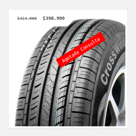
El
El
$
398.900
$
424.900
precio
precio
original
actual
Agotada Consulta
era:
es:
$424.900.
$398.900.