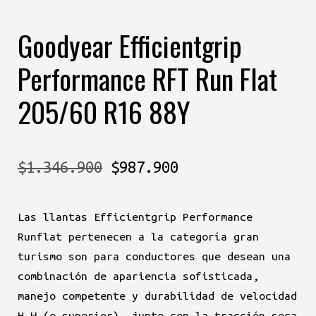
Goodyear Efficientgrip
Performance RFT Run Flat
205/60 R16 88Y
El
El
$
1.346.900
$
987.900
precio
precio
Las llantas Efficientgrip Performance
original
actual
Runflat pertenecen a la categoría gran
era:
es:
turismo son para conductores que desean una
combinación de apariencia sofisticada,
$1.346.900.
$987.900.
manejo competente y durabilidad de velocidad
H,W (o superior), junto con la tracción seca