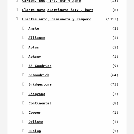
Camión, Bus, Ind, Otr y Agro
(13)
Llanta moto,cuatrimoto /ATV , kart
(8)
Llantas auto, camioneta y campero
(1313)
Agate
(2)
Alliance
(1)
Aplus
(2)
Aptany
(1)
BF Goodrich
(9)
BFGoodrich
(64)
Bridgestone
(73)
Chaoyang
(3)
Continental
(8)
Cooper
(1)
Delinte
(1)
Dunlop
(1)