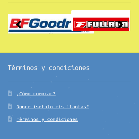
Términos y condiciones
¿Còmo comprar?
Donde isntalo mis llantas?
Tèrminos y condiciones