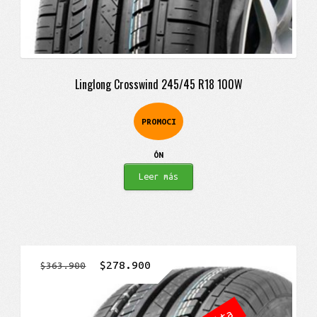
Linglong Crosswind 245/45 R18 100W
PROMOCI
ÓN
Leer más
El
El
$
278.900
$
363.900
precio
precio
original
actual