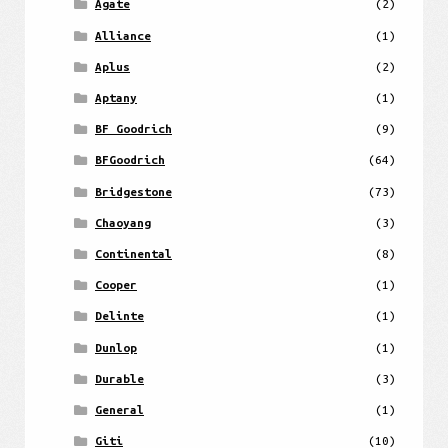
Agate
(2)
Alliance
(1)
Aplus
(2)
Aptany
(1)
BF Goodrich
(9)
BFGoodrich
(64)
Bridgestone
(73)
Chaoyang
(3)
Continental
(8)
Cooper
(1)
Delinte
(1)
Dunlop
(1)
Durable
(3)
General
(1)
Giti
(10)