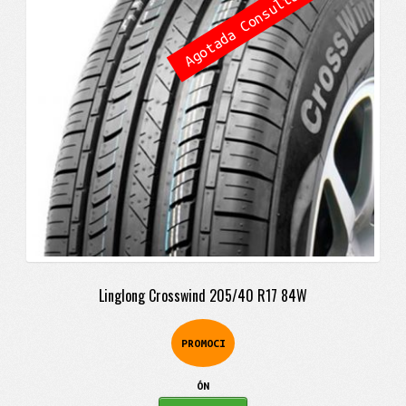
Agotada Consulta
era:
es:
$363.900.
$278.900.
Linglong Crosswind 205/40 R17 84W
PROMOCI
ÓN