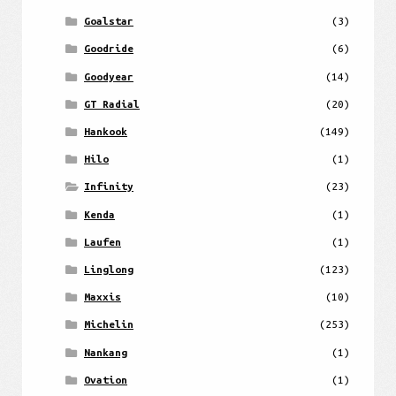
Goalstar
(3)
Goodride
(6)
Goodyear
(14)
GT Radial
(20)
Hankook
(149)
Hilo
(1)
Infinity
(23)
Kenda
(1)
Laufen
(1)
Linglong
(123)
Maxxis
(10)
Michelin
(253)
Nankang
(1)
Ovation
(1)