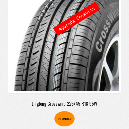
original
actual
Agotada Consulta
era:
es:
$324.900.
$288.900.
Linglong Crosswind 225/45 R18 95W
PROMOCI