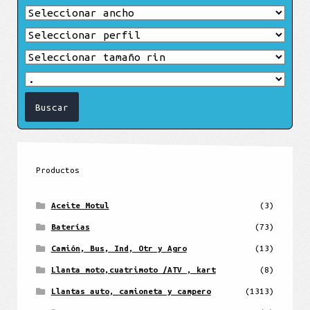
Productos
Aceite Motul
(3)
Baterías
(73)
Camión, Bus, Ind, Otr y Agro
(13)
Llanta moto,cuatrimoto /ATV , kart
(8)
Llantas auto, camioneta y campero
(1313)