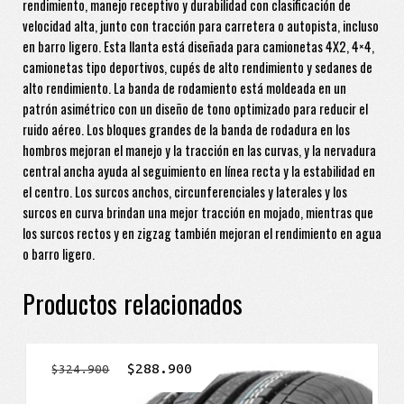
rendimiento, manejo receptivo y durabilidad con clasificación de
velocidad alta, junto con tracción para carretera o autopista, incluso
en barro ligero. Esta llanta está diseñada para camionetas 4X2, 4×4,
camionetas tipo deportivos, cupés de alto rendimiento y sedanes de
alto rendimiento. La banda de rodamiento está moldeada en un
patrón asimétrico con un diseño de tono optimizado para reducir el
ruido aéreo. Los bloques grandes de la banda de rodadura en los
hombros mejoran el manejo y la tracción en las curvas, y la nervadura
central ancha ayuda al seguimiento en línea recta y la estabilidad en
el centro. Los surcos anchos, circunferenciales y laterales y los
surcos en curva brindan una mejor tracción en mojado, mientras que
los surcos rectos y en zigzag también mejoran el rendimiento en agua
o barro ligero.
Productos relacionados
El
El
$
288.900
$
324.900
precio
precio