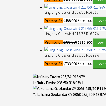
precio
precio
original
actual
Linglong Crosswind 225/50 R16 96V
era:
es:
El
El
Promoción
$
488.900
$
396.900
Leer 
$435.900.
$270.900
precio
precio
original
actual
Linglong Crosswind 215/55 R16 97W
era:
es:
El
El
Promoción
$
395.900
$
316.900
Leer 
$488.900.
$396.900
precio
precio
original
actual
Linglong Crosswind 235/50 R18 97W
era:
es:
El
El
Promoción
$
733.900
$
598.900
Leer 
$395.900.
$316.900
precio
precio
original
actual
era:
es:
Infinity Enviro 235/50 R18 97V
$733.900.
$598.900
Yokohama Geolandar CV G058 235/50 R18 97V