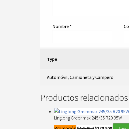
Nombre
*
Co
Type
Automóvil, Camioneta y Campero
Productos relacionados
Linglong Greenmax 245/35 R20 95W
El
El
Promoción
$
435.900
$
270.900
Leer 