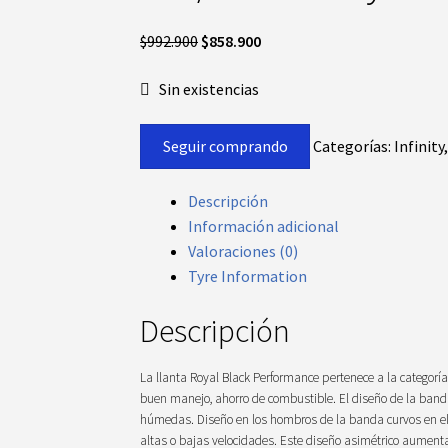
El
El
$
992.900
$
858.900
precio
precio
Sin existencias
original
actual
era:
es:
$992.900.
$858.900.
Seguir comprando
Categorías:
Infinity
Descripción
Información adicional
Valoraciones (0)
Tyre Information
Descripción
La llanta Royal Black Performance pertenece a la categoría
buen manejo, ahorro de combustible. El diseño de la banda
húmedas. Diseño en los hombros de la banda curvos en el i
altas o bajas velocidades. Este diseño asimétrico aumenta l