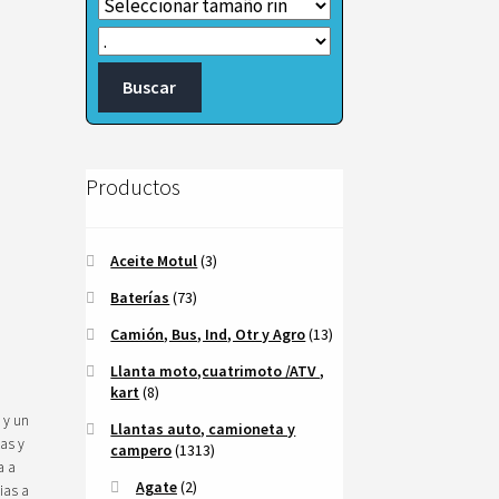
Productos
Aceite Motul
(3)
Baterías
(73)
Camión, Bus, Ind, Otr y Agro
(13)
Llanta moto,cuatrimoto /ATV ,
kart
(8)
 y un
Llantas auto, camioneta y
cas y
campero
(1313)
a a
Agate
(2)
ias a