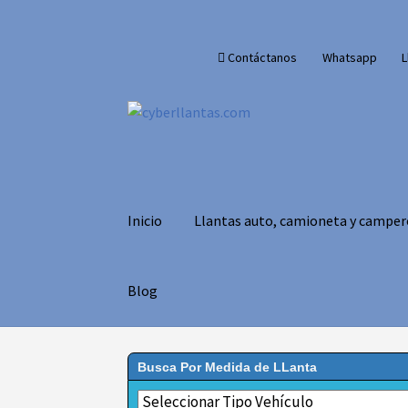
Ir
Ir
Contáctanos
Whatsapp
L
a
al
la
contenido
navegación
Inicio
Llantas auto, camioneta y camper
Blog
Busca Por Medida de LLanta