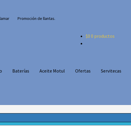
lamar
Promoción de llantas.
$
0
0 productos
o
Baterías
Aceite Motul
Ofertas
Servitecas