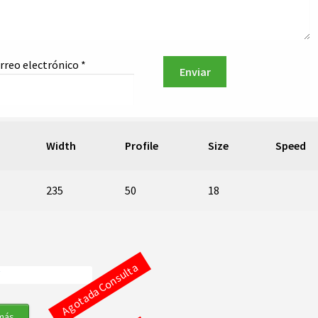
rreo electrónico
*
Width
Profile
Size
Speed
235
50
18
Agotada Consulta
más