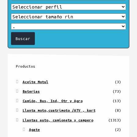
Productos
Aceite Motul
(3)
Baterías
(73)
Camión, Bus, Ind, Otr y Agro
(13)
Llanta moto,cuatrimoto /ATV , kart
(8)
Llantas auto, camioneta y campero
(1313)
Agate
(2)