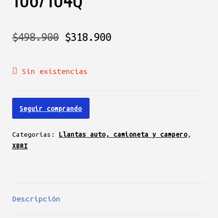
El
El
$
498.900
$
318.900
precio
precio
Sin existencias
original
actual
era:
es:
Seguir comprando
$498.900.
$318.900.
Categorías:
Llantas auto, camioneta y campero
,
XBRI
Descripción