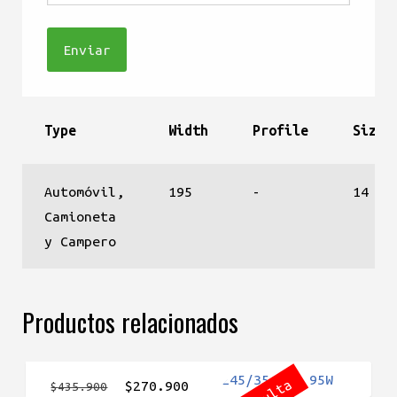
Type
Width
Profile
Size
Automóvil,
195
-
14
Camioneta
y Campero
Productos relacionados
El
El
$
270.900
$
435.900