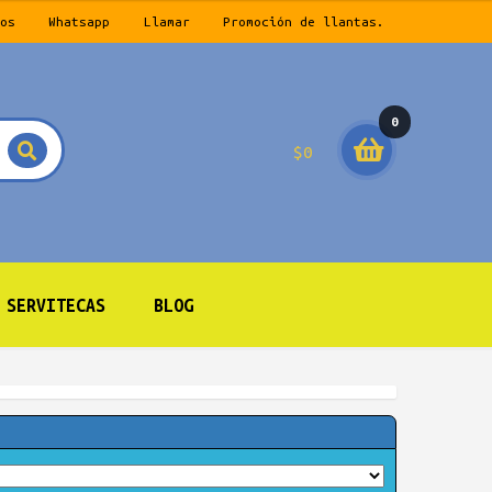
os
Whatsapp
Llamar
Promoción de llantas.
0
$
0
prod
ucto
s
SERVITECAS
BLOG