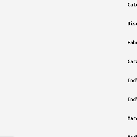
Cat
Dis
Fab
Gar
Ind
Ind
Mar