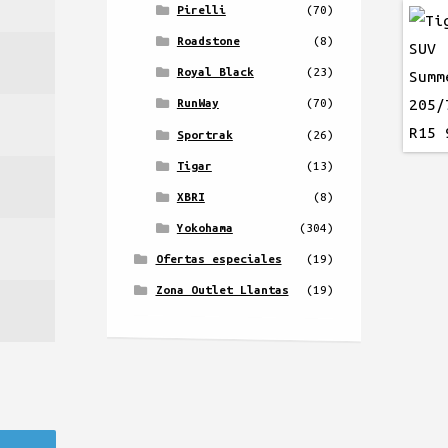
Pirelli
(70)
Roadstone
(8)
Royal Black
(23)
RunWay
(70)
Sportrak
(26)
Tigar
(13)
XBRI
(8)
Yokohama
(304)
Ofertas especiales
(19)
Zona Outlet Llantas
(19)