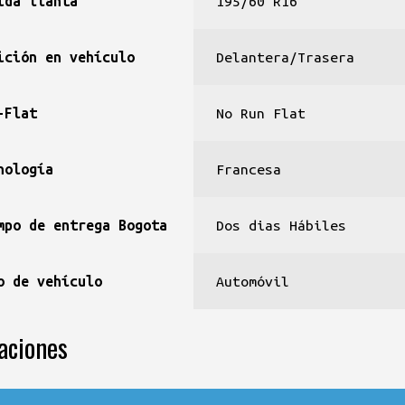
ida llanta
195/60 R16
ición en vehículo
Delantera/Trasera
-Flat
No Run Flat
nología
Francesa
mpo de entrega Bogota
Dos dias Hábiles
o de vehículo
Automóvil
aciones