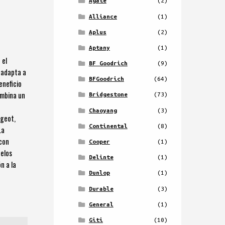
Agate
(2)
Alliance
(1)
Aplus
(2)
Aptany
(1)
 el
BF Goodrich
(9)
 adapta a
BFGoodrich
(64)
eneficio
ombina un
Bridgestone
(73)
a
Chaoyang
(3)
ugeot,
Continental
(8)
La
 con
Cooper
(1)
uelos
Delinte
(1)
n a la
Dunlop
(1)
Durable
(3)
General
(1)
Giti
(10)