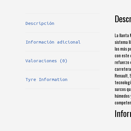
Descr
Descripción
La llanta
sistema l
Información adicional
las más p
con este 
Valoraciones (0)
refuerzo 
carretera
Renault, 
Tyre Information
tecnologí
surcos qu
húmedos y
competenc
Infor