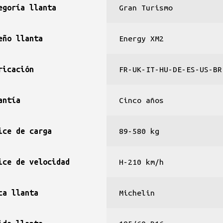
egoría llanta
Gran Turismo
eño llanta
Energy XM2
ricación
FR-UK-IT-HU-DE-ES-US-BR
antía
Cinco años
ice de carga
89-580 kg
ice de velocidad
H-210 km/h
ca llanta
Michelin