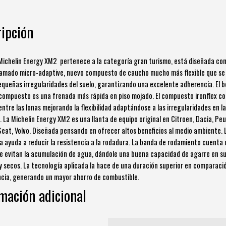
ipción
 Michelin Energy XM2 pertenece a la categoría gran turismo, está diseñada con
lamado micro-adaptive, nuevo compuesto de caucho mucho más flexible que se
equeñas irregularidades del suelo, garantizando una excelente adherencia. El b
compuesto es una frenada más rápida en piso mojado. El compuesto ironflex c
entre las lonas mejorando la flexibilidad adaptándose a las irregularidades en l
. La Michelin Energy XM2 es una llanta de equipo original en Citroen, Dacia, Pe
Seat, Volvo. Diseñada pensando en ofrecer altos beneficios al medio ambiente. 
a ayuda a reducir la resistencia a la rodadura. La banda de rodamiento cuenta
e evitan la acumulación de agua, dándole una buena capacidad de agarre en s
 secos. La tecnología aplicada la hace de una duración superior en comparació
ia, generando un mayor ahorro de combustible.
mación adicional