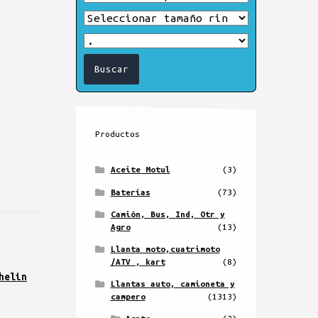
Productos
Aceite Motul
(3)
Baterías
(73)
Camión, Bus, Ind, Otr y
Agro
(13)
Llanta moto,cuatrimoto
/ATV , kart
(8)
helin
Llantas auto, camioneta y
campero
(1313)