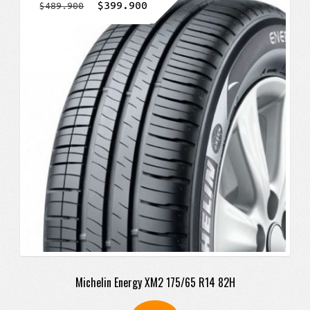
El
El
$
399.900
$
489.900
precio
precio
original
actual
era:
es:
$489.900.
$399.900.
Michelin Energy XM2 175/65 R14 82H