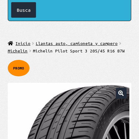
Inicio
Llantas auto, camioneta y campero
Michelin
Michelin Pilot Sport 3 205/45 R16 87W
PROMO