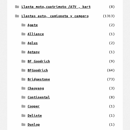
Llanta moto,cuatrimoto /ATV , kart
(8)
Llantas auto, camioneta y campero
(1313)
Agate
(2)
Alliance
(1)
Aplus
(2)
Aptany
(1)
BF Goodrich
(9)
BFGoodrich
(64)
Bridgestone
(73)
Chaoyang
(3)
Continental
(8)
Cooper
(1)
Delinte
(1)
Dunlop
(1)