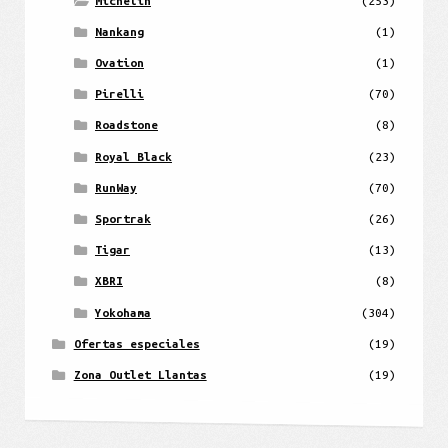
Michelin
(253)
Nankang
(1)
Ovation
(1)
Pirelli
(70)
Roadstone
(8)
Royal Black
(23)
RunWay
(70)
Sportrak
(26)
Tigar
(13)
XBRI
(8)
Yokohama
(304)
Ofertas especiales
(19)
Zona Outlet Llantas
(19)