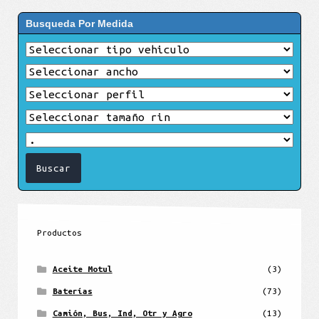
Busqueda Por Medida
Productos
Aceite Motul
(3)
Baterías
(73)
Camión, Bus, Ind, Otr y Agro
(13)