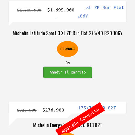
El
El
$
1.695.900
$
1.789.900
precio
precio
original
actual
Michelin Latitude Sport 3 XL ZP Run Flat 275/40 R20 106Y
era:
es:
$1.789.900.
$1.695.900.
PROMOCI
ÓN
Añadir al carrito
Agotada Consulta
El
El
$
276.900
$
323.900
precio
precio
Michelin Energy XM2 175/70 R13 82T
original
actual
era:
es: