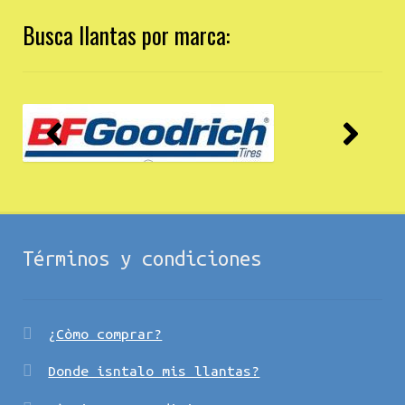
Busca llantas por marca:
Términos y condiciones
¿Còmo comprar?
Donde isntalo mis llantas?