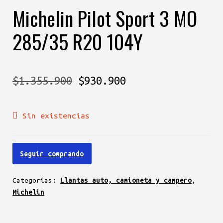
Michelin Pilot Sport 3 MO
285/35 R20 104Y
El
El
$
1.355.900
$
930.900
precio
precio
Sin existencias
original
actual
era:
es:
Seguir comprando
$1.355.900.
$930.900.
Categorías:
Llantas auto, camioneta y campero
,
Michelin