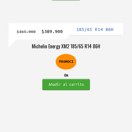
El
El
$
389.900
$
465.900
precio
precio
Michelin Energy XM2 185/65 R14 86H
original
actual
era:
es:
PROMOCI
$465.900.
$389.900.
ÓN
Añadir al carrito