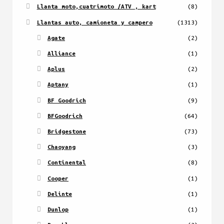
Llanta moto,cuatrimoto /ATV , kart
(8)
Llantas auto, camioneta y campero
(1313)
Agate
(2)
Alliance
(1)
Aplus
(2)
Aptany
(1)
BF Goodrich
(9)
BFGoodrich
(64)
Bridgestone
(73)
Chaoyang
(3)
Continental
(8)
Cooper
(1)
Delinte
(1)
Dunlop
(1)