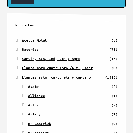
Productos
Aceite Motul
(3)
Baterías
(73)
Camión, Bus, Ind, Otr y Agro
(13)
Llanta moto,cuatrimoto /ATV , kart
(8)
Llantas auto, camioneta y campero
(1313)
Agate
(2)
Alliance
(1)
Aplus
(2)
Aptany
(1)
BF Goodrich
(9)
BFGoodrich
(64)