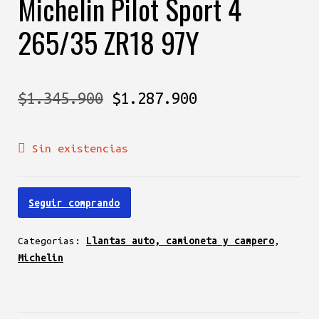
Michelin Pilot Sport 4
265/35 ZR18 97Y
El
El
$
1.345.900
$
1.287.900
precio
precio
Sin existencias
original
actual
era:
es:
Seguir comprando
$1.345.900.
$1.287.900.
Categorías:
Llantas auto, camioneta y campero
,
Michelin