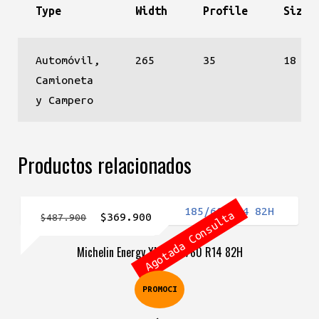
Type
Width
Profile
Size
Automóvil,
265
35
18
Camioneta
y Campero
Productos relacionados
Agotada Consulta
El
El
$
369.900
$
487.900
precio
precio
Michelin Energy XM2 185/60 R14 82H
original
actual
era:
es:
PROMOCI
$487.900.
$369.900.