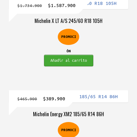
El
El
$
1.587.900
$
1.734.900
precio
precio
Michelin X LT A/S 245/60 R18 105H
original
actual
era:
es:
PROMOCI
$1.734.900.
$1.587.900.
ÓN
Añadir al carrito
El
El
$
389.900
$
465.900
precio
precio
Michelin Energy XM2 185/65 R14 86H
original
actual
era:
es:
PROMOCI
$465.900.
$389.900.