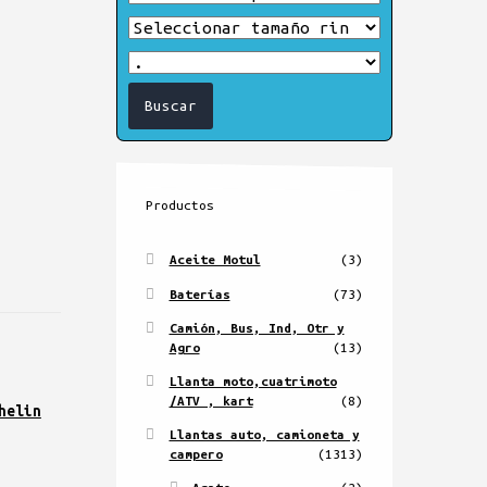
Productos
Aceite Motul
(3)
Baterías
(73)
Camión, Bus, Ind, Otr y
Agro
(13)
Llanta moto,cuatrimoto
/ATV , kart
(8)
helin
Llantas auto, camioneta y
campero
(1313)