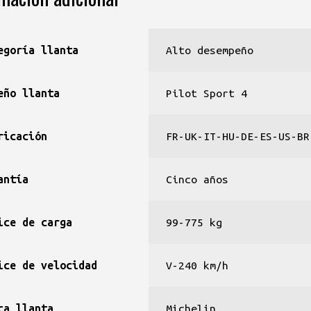
egoría llanta
Alto desempeño
eño llanta
Pilot Sport 4
ricación
FR-UK-IT-HU-DE-ES-US-BR
antía
Cinco años
ice de carga
99-775 kg
ice de velocidad
V-240 km/h
ca llanta
Michelin