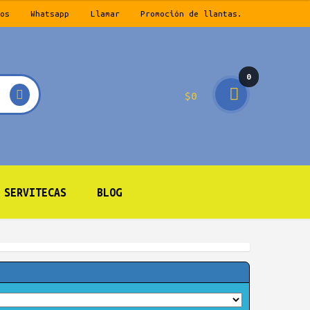
os
Whatsapp
Llamar
Promoción de llantas.
0
$
0
prod
ucto
s
SERVITECAS
BLOG