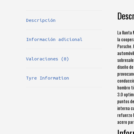
Descr
Descripción
La llanta
la cooper
Información adicional
Porsche. 
automóvil
Valoraciones (0)
sobresale
diseño de
provocand
Tyre Information
conducció
hombro ti
3.0 optim
puntos de 
interna c
refuerzo 
acero para
Infor