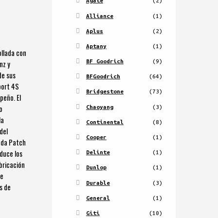
Agate
(2)
Alliance
(1)
Aplus
(2)
Aptany
(1)
ollada con
BF Goodrich
(9)
nz y
de sus
BFGoodrich
(64)
port 4S
Bridgestone
(73)
peño. El
Chaoyang
(3)
o
la
Continental
(8)
del
Cooper
(1)
ada Patch
educe los
Delinte
(1)
abricación
Dunlop
(1)
te
Durable
(3)
s de
General
(1)
Giti
(10)