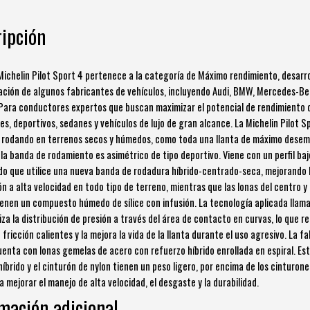
cantidad
ipción
 Michelin Pilot Sport 4 pertenece a la categoría de Máximo rendimiento, desarr
ación de algunos fabricantes de vehículos, incluyendo Audi, BMW, Mercedes-Be
Para conductores expertos que buscan maximizar el potencial de rendimiento 
es, deportivos, sedanes y vehículos de lujo de gran alcance. La Michelin Pilot S
 rodando en terrenos secos y húmedos, como toda una llanta de máximo desem
 la banda de rodamiento es asimétrico de tipo deportivo. Viene con un perfil baj
o que utilice una nueva banda de rodadura híbrido-centrado-seca, mejorando 
n a alta velocidad en todo tipo de terreno, mientras que las lonas del centro y 
enen un compuesto húmedo de sílice con infusión. La tecnología aplicada llam
iza la distribución de presión a través del área de contacto en curvas, lo que r
fricción calientes y la mejora la vida de la llanta durante el uso agresivo. La f
uenta con lonas gemelas de acero con refuerzo híbrido enrollada en espiral. Es
híbrido y el cinturón de nylon tienen un peso ligero, por encima de los cinturone
 mejorar el manejo de alta velocidad, el desgaste y la durabilidad.
mación adicional