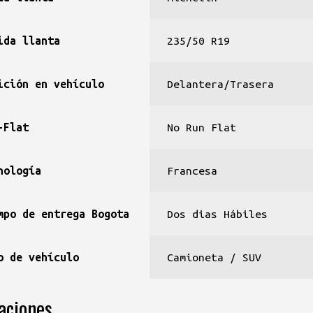
ida llanta
235/50 R19
ición en vehículo
Delantera/Trasera
-Flat
No Run Flat
nología
Francesa
mpo de entrega Bogota
Dos dias Hábiles
o de vehículo
Camioneta / SUV
aciones