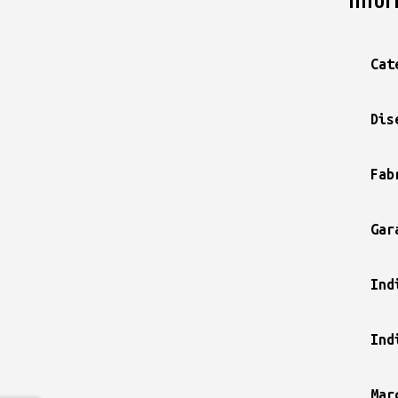
Cat
Dis
Fab
Gar
Ind
Ind
Mar