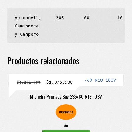
Automóvil,
205
60
16
Camioneta
y Campero
Productos relacionados
El
El
$
1.075.900
$
1.292.900
precio
precio
Michelin Primacy Suv 235/60 R18 103V
original
actual
era:
es:
PROMOCI
$1.292.900.
$1.075.900.
ÓN