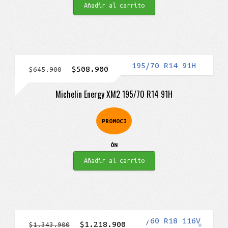
Añadir al carrito
El
El
$
508.900
$
645.900
precio
precio
Michelin Energy XM2 195/70 R14 91H
original
actual
era:
es:
PROMOCI
$645.900.
$508.900.
ÓN
Añadir al carrito
El
El
$
1.218.900
$
1.343.900