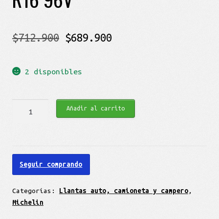
El
El
$
712.900
$
689.900
precio
precio
2 disponibles
original
actual
era:
es:
Michelin
Añadir al carrito
$712.900.
$689.900.
Primacy
3
205/60
R16
Seguir comprando
96V
cantidad
Categorías:
Llantas auto, camioneta y campero
,
Michelin