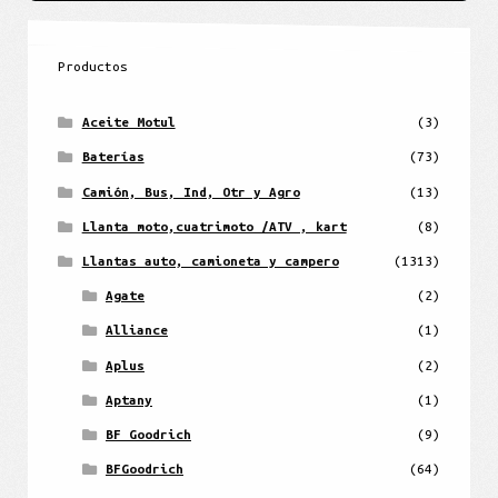
Productos
Aceite Motul
(3)
Baterías
(73)
Camión, Bus, Ind, Otr y Agro
(13)
Llanta moto,cuatrimoto /ATV , kart
(8)
Llantas auto, camioneta y campero
(1313)
Agate
(2)
Alliance
(1)
Aplus
(2)
Aptany
(1)
BF Goodrich
(9)
BFGoodrich
(64)