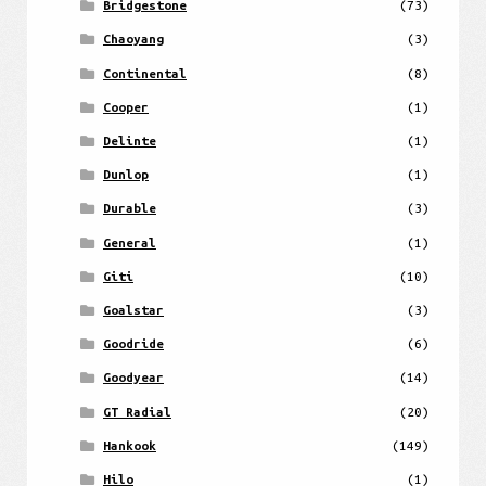
Bridgestone
(73)
Chaoyang
(3)
Continental
(8)
Cooper
(1)
Delinte
(1)
Dunlop
(1)
Durable
(3)
General
(1)
Giti
(10)
Goalstar
(3)
Goodride
(6)
Goodyear
(14)
GT Radial
(20)
Hankook
(149)
Hilo
(1)