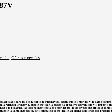
 87V
chelin
,
Ofertas especiales
e desarrollado para los conductores de automóviles, sedan, cupés o híbridos y de bajo consumo
gía Michelin Primacy 4, pueden mejorar la eficiencia operativa del vehículo y el impacto amb
stencia a la rodadura excepcionalmente baja en o por debajo de los niveles que ofrece la com
mantener la llanta más fresca. Este compuesto se moldea en un diseño asimétrico que present