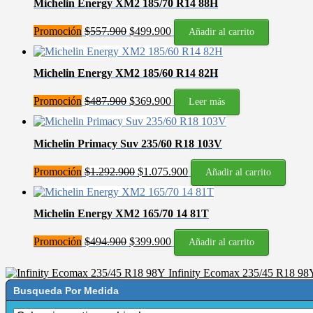
Michelin Energy XM2 185/70 R14 88H
El
El
Promoción
$
557.900
$
499.900
Añadir al carrito
precio
precio
original
actual
era:
es:
Michelin Energy XM2 185/60 R14 82H
$557.900.
$499.900.
El
El
Promoción
$
487.900
$
369.900
Leer más
precio
precio
original
actual
era:
es:
Michelin Primacy Suv 235/60 R18 103V
$487.900.
$369.900.
El
El
Promoción
$
1.292.900
$
1.075.900
Añadir al carrito
precio
precio
original
actual
era:
es:
Michelin Energy XM2 165/70 14 81T
$1.292.900.
$1.075.900.
El
El
Promoción
$
494.900
$
399.900
Añadir al carrito
precio
precio
original
actual
era:
es:
Infinity Ecomax 235/45 R18 98
$494.900.
$399.900.
Busqueda Por Medida