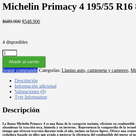
Michelin Primacy 4 195/55 R16
El
El
$
689.900
$
548.900
precio
precio
original
actual
era:
es:
4 disponibles
$689.900.
$548.900.
Michelin
Primacy
Añadir al carrito
4
195/55
Seguir comprando
Categorías:
Llantas auto, camioneta y campero
,
Mi
R16
87V
Descripción
cantidad
Información adicional
Valoraciones (0)
Tyre Information
Descripción
La llanta Michelin Primacy 4 es una llana de la categoría turismo, eficiente en combustibl
abandonar la tracción seca, húmeda y en invierno. Representan la vanguardia de la tecnolo
tiempo que ofrecen tracción durante todo el año, incluso en barro ligero. Ofrece una resi
rodadura basado en sílice que ayuda a mejorar la eficiencia del combustible del motor al 