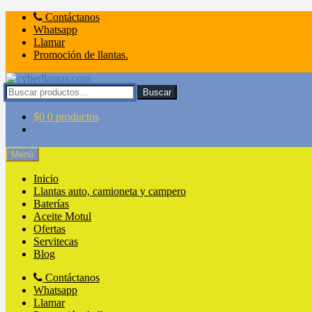
Ir
Ir
Contáctanos
a
al
Whatsapp
la
contenido
Llamar
navegación
Promoción de llantas.
Buscar
Buscar
por:
$
0
0 productos
Menú
Inicio
Llantas auto, camioneta y campero
Baterías
Aceite Motul
Ofertas
Servitecas
Blog
Contáctanos
Whatsapp
Llamar