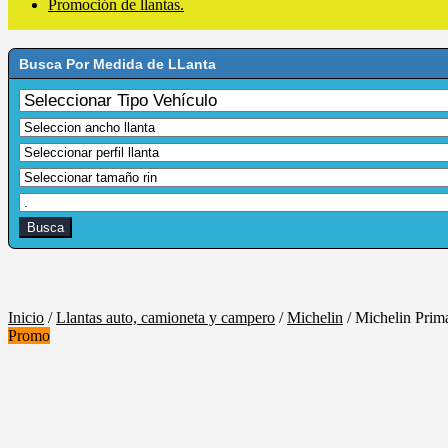
Promoción de llantas.
Busca Por Medida de LLanta
Inicio
/
Llantas auto, camioneta y campero
/
Michelin
/
Michelin Prim
Promo