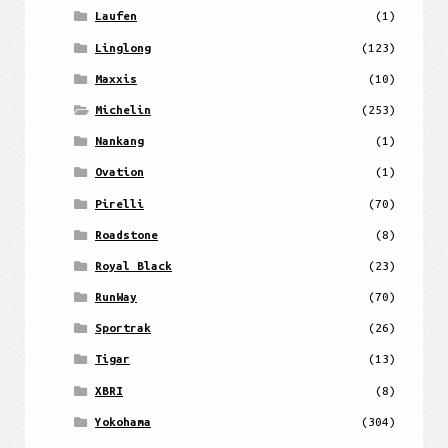
Laufen
(1)
Linglong
(123)
Maxxis
(10)
Michelin
(253)
Nankang
(1)
Ovation
(1)
Pirelli
(70)
Roadstone
(8)
Royal Black
(23)
RunWay
(70)
Sportrak
(26)
Tigar
(13)
XBRI
(8)
Yokohama
(304)