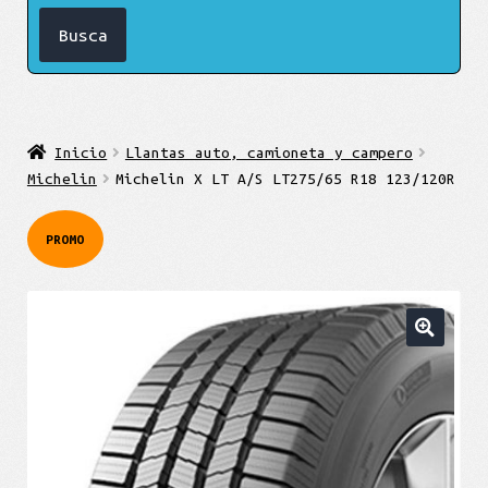
Inicio
Llantas auto, camioneta y campero
Michelin
Michelin X LT A/S LT275/65 R18 123/120R
PROMO