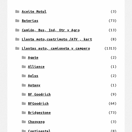
Aceite Motul
(3)
Baterías
(73)
Camión, Bus, Ind, Otr y Agro
(13)
Llanta moto,cuatrimoto /ATV , kart
(8)
Llantas auto, camioneta y campero
(1313)
Agate
(2)
Alliance
(1)
Aplus
(2)
Aptany
(1)
BF Goodrich
(9)
BFGoodrich
(64)
Bridgestone
(73)
Chaoyang
(3)
Continental
(8)