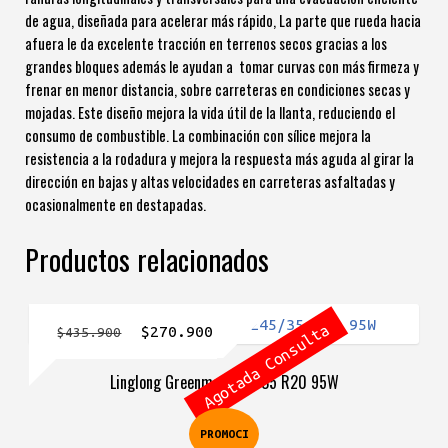
de agua, diseñada para acelerar más rápido, La parte que rueda hacia
afuera le da excelente tracción en terrenos secos gracias a los
grandes bloques además le ayudan a tomar curvas con más firmeza y
frenar en menor distancia, sobre carreteras en condiciones secas y
mojadas. Este diseño mejora la vida útil de la llanta, reduciendo el
consumo de combustible. La combinación con sílice mejora la
resistencia a la rodadura y mejora la respuesta más aguda al girar la
dirección en bajas y altas velocidades en carreteras asfaltadas y
ocasionalmente en destapadas.
Productos relacionados
Agotada Consulta
El
El
$
270.900
$
435.900
precio
precio
Linglong Greenmax 245/35 R20 95W
original
actual
era:
es:
PROMOCI
$435.900.
$270.900.