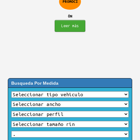
PROMOCI
$733.900.
$598.900.
ÓN
Leer más
Busqueda Por Medida