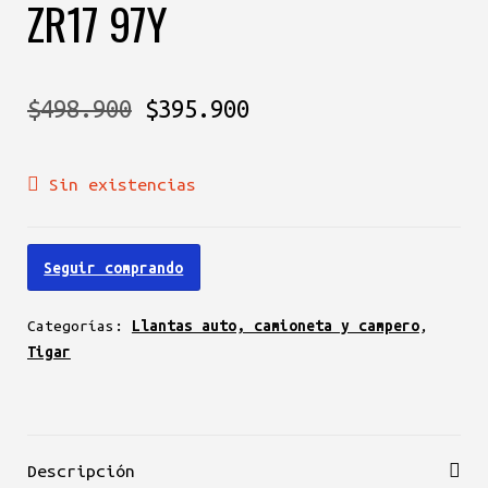
ZR17 97Y
El
El
$
498.900
$
395.900
precio
precio
Sin existencias
original
actual
era:
es:
Seguir comprando
$498.900.
$395.900.
Categorías:
Llantas auto, camioneta y campero
,
Tigar
Descripción