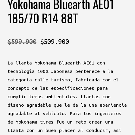
Yokohama Bluearth AE01
185/70 R14 88T
El
El
$
599.900
$
509.900
precio
precio
La llanta Yokohama Bluearth AE01 con
original
actual
tecnología 100% Japonesa pertenece a la
era:
es:
categoría calle turismo, fabricada con el
concepto de las especificaciones para
$599.900.
$509.900.
cumplir temas ambientales. Llantas con
diseño agradable que le da la una apariencia
agradable al vehículo. Para los ingenieros
de Yokohama tires fue un reto crear una
llanta con un buen placer al conducir, así