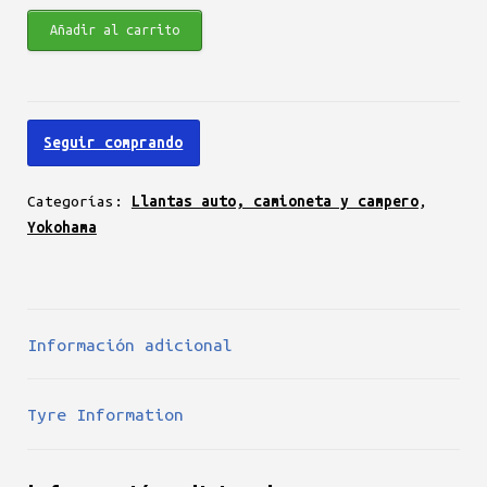
Yokohama
Añadir al carrito
Bluearth
AE01
185/70
Seguir comprando
R14
88T
Categorías:
Llantas auto, camioneta y campero
,
cantidad
Yokohama
Información adicional
Tyre Information