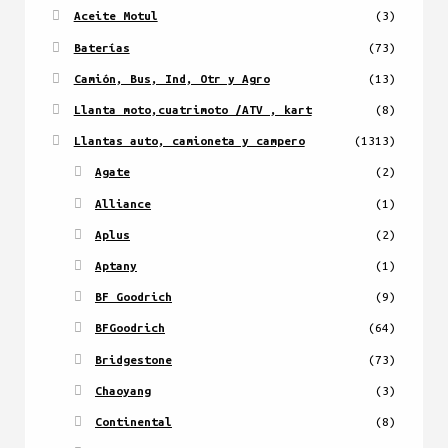
Aceite Motul
(3)
Baterías
(73)
Camión, Bus, Ind, Otr y Agro
(13)
Llanta moto,cuatrimoto /ATV , kart
(8)
Llantas auto, camioneta y campero
(1313)
Agate
(2)
Alliance
(1)
Aplus
(2)
Aptany
(1)
BF Goodrich
(9)
BFGoodrich
(64)
Bridgestone
(73)
Chaoyang
(3)
Continental
(8)