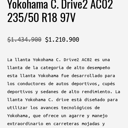
Yokohama C. Drive2 AC02
235/50 R18 97V
El
El
$
1.434.900
$
1.210.900
precio
precio
La llanta Yokohama C. Drive2 AC02 es una
original
actual
llanta de la categoría de alto desempeño
era:
es:
esta llanta Yokohama fue desarrollado para
los conductores de autos deportivos, cupés
$1.434.900.
$1.210.900.
deportivos y sedanes de alto rendimiento. La
llanta Yokohama C. drive está diseñado para
utilizar los avances tecnológicos de
Yokohama, que ofrece un agarre y manejo
extraordinario en carreteras mojadas y