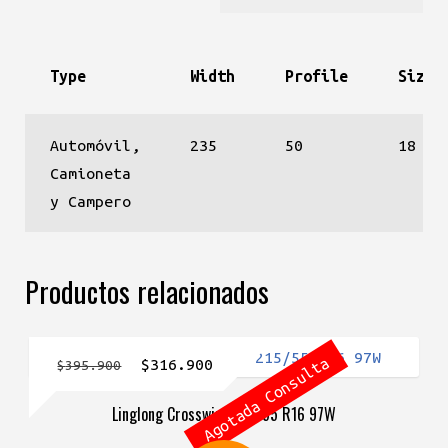
Type
Width
Profile
Size
Automóvil,
235
50
18
Camioneta
y Campero
Productos relacionados
Agotada Consulta
El
El
$
316.900
$
395.900
precio
precio
Linglong Crosswind 215/55 R16 97W
original
actual
era:
es: