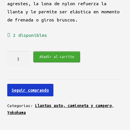
agrestes, la lona de nylon refuerza la
llanta y le permite ser elástica en momento
de frenada o giros bruscos.
2 disponibles
Yokohama
Añadir al carrito
C.
Drive2
AC02
235/50
Seguir comprando
R18
97V
Categorías:
Llantas auto, camioneta y campero
,
cantidad
Yokohama