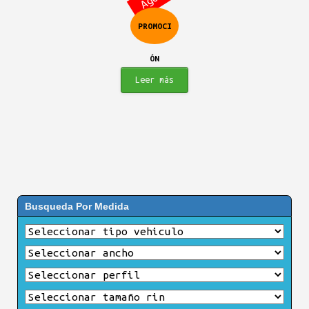
era:
es:
PROMOCI
$324.900.
$288.900.
ÓN
Leer más
Busqueda Por Medida