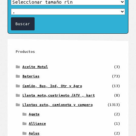
Productos
Aceite Motul
(3)
Baterías
(73)
Camión, Bus, Ind, Otr y Agro
(13)
Llanta moto,cuatrimoto /ATV , kart
(8)
Llantas auto, camioneta y campero
(1313)
Agate
(2)
Alliance
(1)
Aplus
(2)