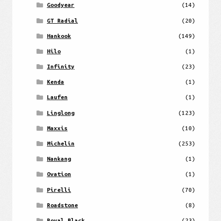
Goodyear
(14)
GT Radial
(20)
Hankook
(149)
Hilo
(1)
Infinity
(23)
Kenda
(1)
Laufen
(1)
Linglong
(123)
Maxxis
(10)
Michelin
(253)
Nankang
(1)
Ovation
(1)
Pirelli
(70)
Roadstone
(8)
Royal Black
(23)