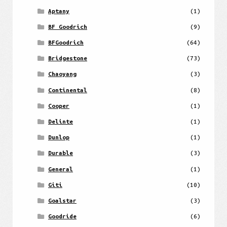
Aptany
(1)
BF Goodrich
(9)
BFGoodrich
(64)
Bridgestone
(73)
Chaoyang
(3)
Continental
(8)
Cooper
(1)
Delinte
(1)
Dunlop
(1)
Durable
(3)
General
(1)
Giti
(10)
Goalstar
(3)
Goodride
(6)