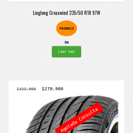
Linglong Crosswind 235/50 R18 97W
PROMOCI
ÓN
Leer más
El
El
$
270.900
$
435.900
precio
precio
original
actual
Agotada Consulta
era:
es:
$435.900.
$270.900.