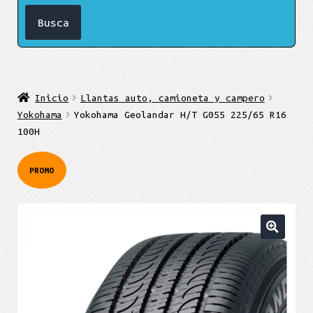
Inicio
Llantas auto, camioneta y campero
Yokohama
Yokohama Geolandar H/T G055 225/65 R16
100H
PROMO