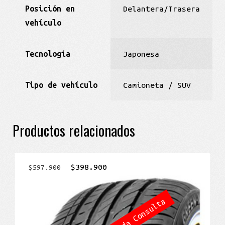
Posición en
Delantera/Trasera
vehículo
Tecnología
Japonesa
Tipo de vehículo
Camioneta / SUV
Productos relacionados
El
El
$
398.900
$
597.900
precio
precio
original
actual
Agotada Consulta
era:
es:
$597.900.
$398.900.