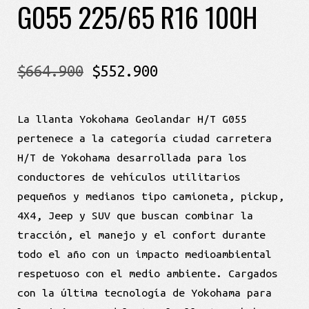
G055 225/65 R16 100H
El
El
$
664.900
$
552.900
precio
precio
La llanta Yokohama Geolandar H/T G055
original
actual
pertenece a la categoría ciudad carretera
era:
es:
H/T de Yokohama desarrollada para los
conductores de vehículos utilitarios
$664.900.
$552.900.
pequeños y medianos tipo camioneta, pickup,
4X4, Jeep y SUV que buscan combinar la
tracción, el manejo y el confort durante
todo el año con un impacto medioambiental
respetuoso con el medio ambiente. Cargados
con la última tecnología de Yokohama para