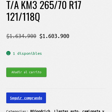
T/A KM3 265/70 R17
121/118Q
El
El
$
1.634.900
$
1.603.900
precio
precio
1 disponibles
original
actual
era:
es:
BF
Añadir al carrito
$1.634.900.
$1.603.900.
Goodrich
Mud
Terrain
Seguir comprando
T/A
KM3
Categorías:
BFGoodrich
,
Llantas auto, camioneta y