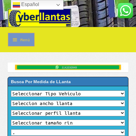
Español
Ir
Ir
a
al
la
contenido
navegación
Menú
Contáctanos
Whatsapp
Busca Por Medida de LLanta
Llamar
Promoción de llantas.