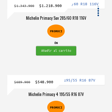
El
El
$
1.218.900
$
1.343.900
V
a
l
r
a
d
c
o
o
o
precio
precio
Michelin Primacy Suv 285/60 R18 116V
original
actual
era:
es:
PROMOCI
$1.343.900.
$1.218.900.
ÓN
Añadir al carrito
El
El
$
548.900
$
689.900
precio
precio
Michelin Primacy 4 195/55 R16 87V
original
actual
era:
es:
PROMOCI
$689.900.
$548.900.