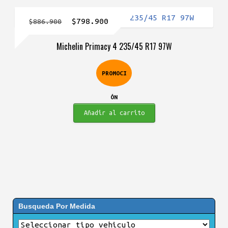
El
El
$
798.900
$
886.900
precio
precio
Michelin Primacy 4 235/45 R17 97W
original
actual
era:
es:
PROMOCI
$886.900.
$798.900.
ÓN
Añadir al carrito
Busqueda Por Medida