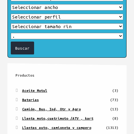
Productos
Aceite Motul
(3)
Baterías
(73)
Camión, Bus, Ind, Otr y Agro
(13)
Llanta moto,cuatrimoto /ATV , kart
(8)
Llantas auto, camioneta y campero
(1313)