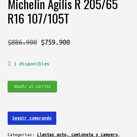
Michelin Agilis R 205/65
R16 107/105T
El
El
$
886.900
$
759.900
precio
precio
1 disponibles
original
actual
era:
es:
Michelin
Añadir al carrito
$886.900.
$759.900.
Agilis
R
205/65
Seguir comprando
R16
107/105T
Categorías:
Llantas auto, camioneta y campero
,
cantidad