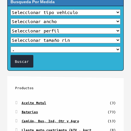
Busqueda Por Medida
Productos
Aceite Motul
(3)
Baterías
(73)
Camión, Bus, Ind, Otr y Agro
(13)
Llanta moto,cuatrimoto /ATV , kart
(8)