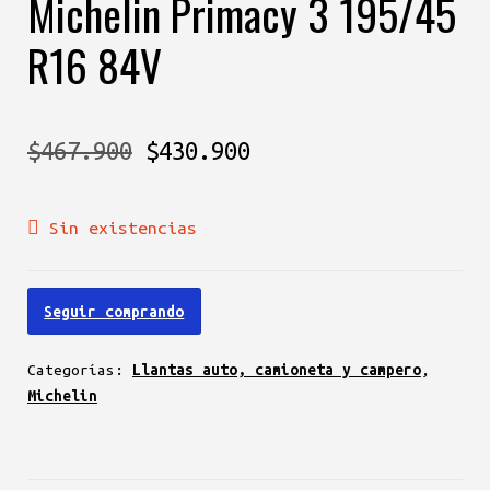
Michelin Primacy 3 195/45
R16 84V
El
El
$
467.900
$
430.900
precio
precio
Sin existencias
original
actual
era:
es:
Seguir comprando
$467.900.
$430.900.
Categorías:
Llantas auto, camioneta y campero
,
Michelin