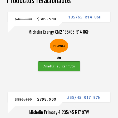
El
El
$
389.900
$
465.900
precio
precio
Michelin Energy XM2 185/65 R14 86H
original
actual
era:
es:
PROMOCI
$465.900.
$389.900.
ÓN
Añadir al carrito
El
El
$
798.900
$
886.900
precio
precio
Michelin Primacy 4 235/45 R17 97W
original
actual