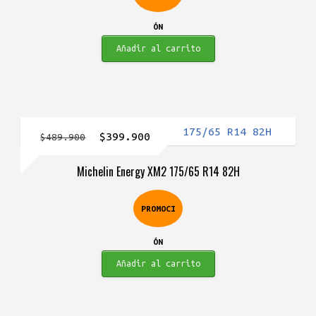
ÓN
Añadir al carrito
El
El
$
399.900
$
489.900
precio
precio
Michelin Energy XM2 175/65 R14 82H
original
actual
era:
es:
PROMOCI
$489.900.
$399.900.
ÓN
Añadir al carrito