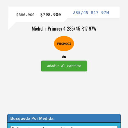
El
El
$
798.900
$
886.900
precio
precio
Michelin Primacy 4 235/45 R17 97W
original
actual
era:
es:
PROMOCI
$886.900.
$798.900.
ÓN
Añadir al carrito
Busqueda Por Medida