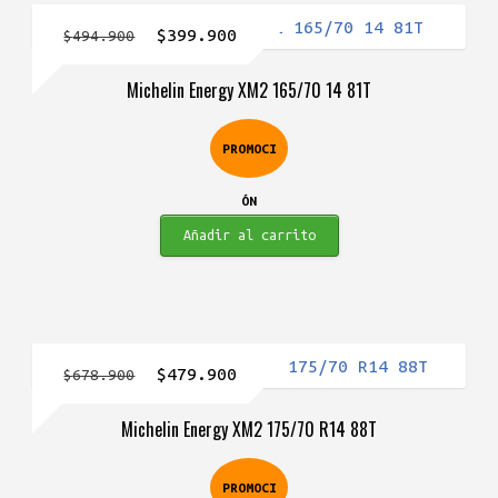
El
El
$
399.900
$
494.900
precio
precio
Michelin Energy XM2 165/70 14 81T
original
actual
era:
es:
PROMOCI
$494.900.
$399.900.
ÓN
Añadir al carrito
El
El
$
479.900
$
678.900
precio
precio
Michelin Energy XM2 175/70 R14 88T
original
actual
era:
es:
PROMOCI
$678.900.
$479.900.