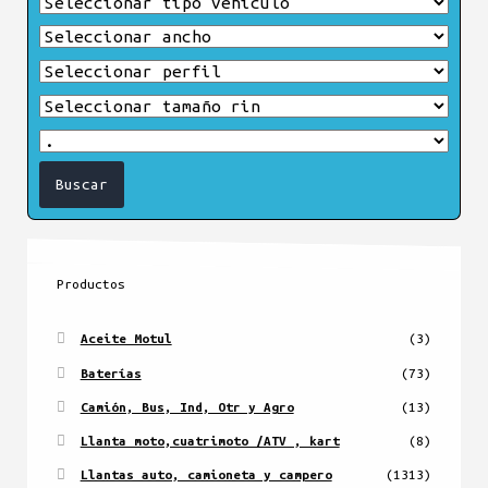
Productos
Aceite Motul
(3)
Baterías
(73)
Camión, Bus, Ind, Otr y Agro
(13)
Llanta moto,cuatrimoto /ATV , kart
(8)
Llantas auto, camioneta y campero
(1313)