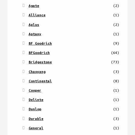
Agate
(2)
Alliance
(1)
Aplus
(2)
Aptany
(1)
BF Goodrich
(9)
BFGoodrich
(64)
Bridgestone
(73)
Chaoyang
(3)
Continental
(8)
Cooper
(1)
Delinte
(1)
Dunlop
(1)
Durable
(3)
General
(1)