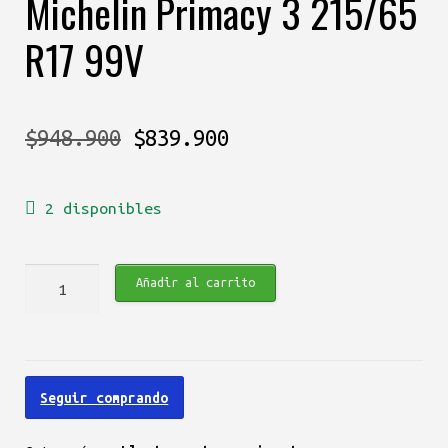
Michelin Primacy 3 215/65
R17 99V
El
El
$
948.900
$
839.900
precio
precio
2 disponibles
original
actual
era:
es:
Michelin
Añadir al carrito
$948.900.
$839.900.
Primacy
3
215/65
R17
Seguir comprando
99V
cantidad