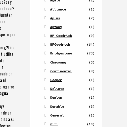
Agate
(2)
que?os y
conducci?
Alliance
(1)
 Cuentan
Aplus
(2)
ionar
Aptany
(1)
e
espeto por
BF Goodrich
(9)
BFGoodrich
(64)
nerg?tica,
t utiliza
Bridgestone
(73)
nte
Chaoyang
(3)
 el
Continental
(8)
deado en
a el
Cooper
(1)
el agarre
Delinte
(1)
 agua
Dunlop
(1)
uye
Durable
(3)
or de un
General
(1)
acias a su
Giti
(10)
rfectas