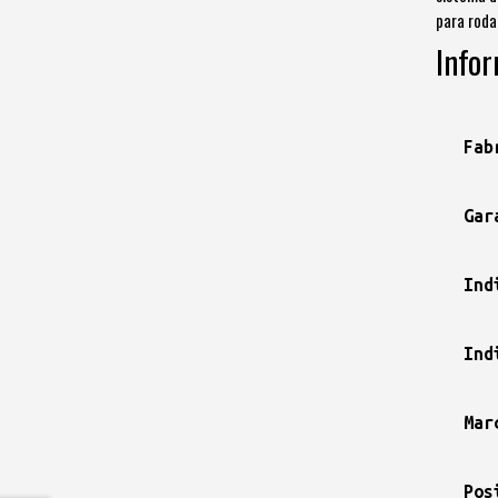
para roda
Infor
Fab
Gar
Ind
Ind
Mar
Pos