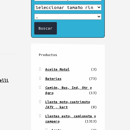
Productos
Aceite Motul
(3)
Baterías
(73)
elli
Camión, Bus, Ind, Otr y
Agro
(13)
Llanta moto,cuatrimoto
/ATV , kart
(8)
Llantas auto, camioneta y
campero
(1313)