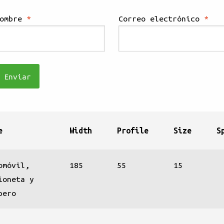
Nombre
*
Correo electrónico
*
e
Width
Profile
Size
S
omóvil,
185
55
15
ioneta y
pero