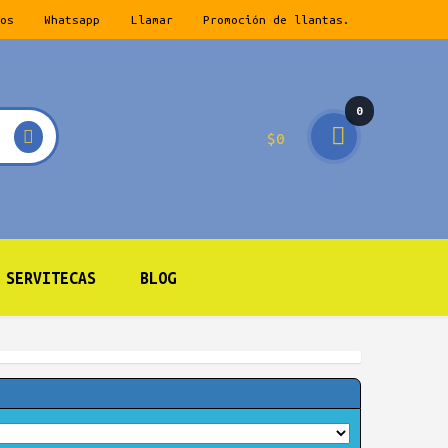
os
Whatsapp
Llamar
Promoción de llantas.
0
$
0
prod
ucto
s
SERVITECAS
BLOG