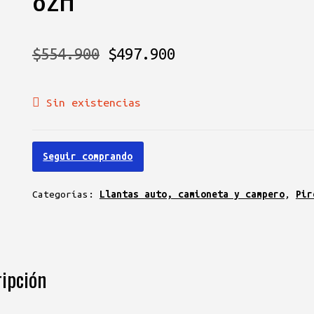
El
El
$
554.900
$
497.900
precio
precio
Sin existencias
original
actual
era:
es:
Seguir comprando
$554.900.
$497.900.
Categorías:
Llantas auto, camioneta y campero
,
Pir
ipción