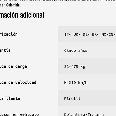
r en Colombia.
mación adicional
ricación
IT- UK- DE- BR- MX-CN-
antía
Cinco años
ice de carga
82-475 kg
ice de velocidad
H-210 km/h
ca llanta
Pirelli
ición en vehículo
Delantera/Trasera