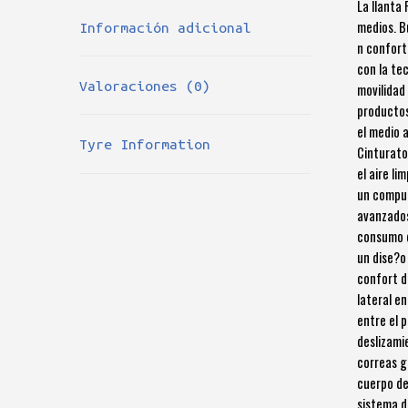
La llanta
medios. B
Información adicional
n confort
con la te
Valoraciones (0)
movilidad
productos
el medio a
Tyre Information
Cinturato
el aire li
un compue
avanzados
consumo d
un dise?o
confort d
lateral e
entre el p
deslizami
correas g
cuerpo de 
sistema d