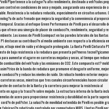
 Pirelli P1pertenece a la categor?a alto rendimiento, destinado a veh?culos pe
uen control en condiciones de seco y mojado, asegurando una experiencia de 
able. Resistencia a la rodadura reducida, especialmente en circuitos urbanos.
cnolog?a de auto frenado que mejora la seguridad y la conveniencia al proporc
 temporal. Gracias al enfoque Green Performance de Pirelli para el desarrollo d
 que ofrece una sinergia de placer de conducci?n, rendimiento, seguridad y r
mbiente. Los iconos de Pirelli Ecoimpact en las paredes laterales de las llantas
 P1 destacan su contribuci?n al medio ambiente con respecto a la eficiencia e
mpio, el bajo nivel de ruido y el desgaste prolongado. La llanta Pirelli Cinturato P1 
sto de baja resistencia a la rodadura que presenta pol?meros tecnol?gicame
 para aumentar el agarre en carreteras mojadas y secas, al tiempo que reduce
e combustible del veh?culo y las emisiones de CO2. Este compuesto est? mol
 asim?trico de la banda de rodadura que promueve el desgaste uniforme, mejor
e conducci?n y reduce los niveles de ruido. Un robusto hombro exterior mejora 
n carreteras secas, mientras que tres canales circunferenciales hacen circular
arche de contacto de la llanta y la carretera para mejorar la resistencia al
ento en agua y la tracci?n sobre mojado. La estructura interna de la llanta incl
emelas de acero para proporcionar resistencia y durabilidad en la parte superi
cord?n de poli?ster. La soluci?n de movilidad extendida de Pirelli es posible gr
e fabricaci?n robotizado controlado por computadora MIRS. Llantas Pirelli pe