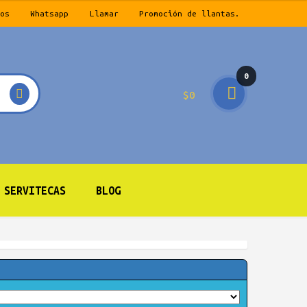
os
Whatsapp
Llamar
Promoción de llantas.
0
$
0
prod
ucto
s
SERVITECAS
BLOG