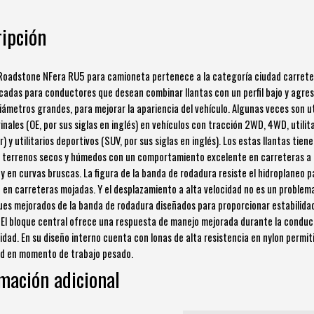
ipción
 Roadstone NFera RU5 para camioneta pertenece a la categoría ciudad carrete
icadas para conductores que desean combinar llantas con un perfil bajo y agres
diámetros grandes, para mejorar la apariencia del vehículo. Algunas veces son ut
inales (OE, por sus siglas en inglés) en vehículos con tracción 2WD, 4WD, utilit
) y utilitarios deportivos (SUV, por sus siglas en inglés). Los estas llantas tien
 terrenos secos y húmedos con un comportamiento excelente en carreteras a 
 y en curvas bruscas. La figura de la banda de rodadura resiste el hidroplaneo 
 en carreteras mojadas. Y el desplazamiento a alta velocidad no es un problem
ques mejorados de la banda de rodadura diseñados para proporcionar estabilida
. El bloque central ofrece una respuesta de manejo mejorada durante la conduc
cidad. En su diseño interno cuenta con lonas de alta resistencia en nylon permi
ad en momento de trabajo pesado.
mación adicional