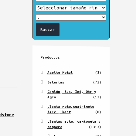
Productos
Aceite Motul
(3)
Baterías
(73)
Camión, Bus, Ind, Otr y
Agro
(13)
Llanta moto,cuatrimoto
/ATV , kart
(8)
dstone
Llantas auto, camioneta y
campero
(1313)