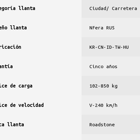
egoría llanta
Ciudad/ Carretera
eño llanta
NFera RU5
ricación
KR-CN-ID-TW-HU
antía
Cinco años
ice de carga
102-850 kg
ice de velocidad
V-240 km/h
ca llanta
Roadstone