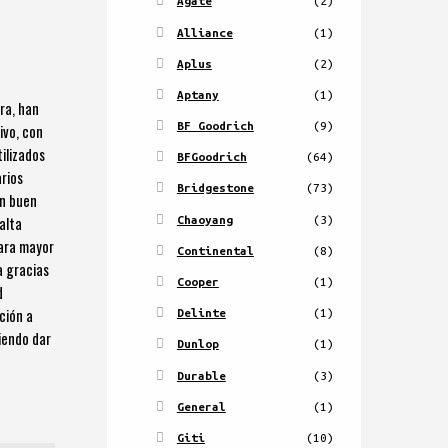
Agate
(2)
Alliance
(1)
Aplus
(2)
Aptany
(1)
ra, han
BF Goodrich
(9)
ivo, con
ilizados
BFGoodrich
(64)
arios
Bridgestone
(73)
en buen
Chaoyang
(3)
alta
para mayor
Continental
(8)
a gracias
Cooper
(1)
d
ción a
Delinte
(1)
tiendo dar
Dunlop
(1)
Durable
(3)
General
(1)
Giti
(10)