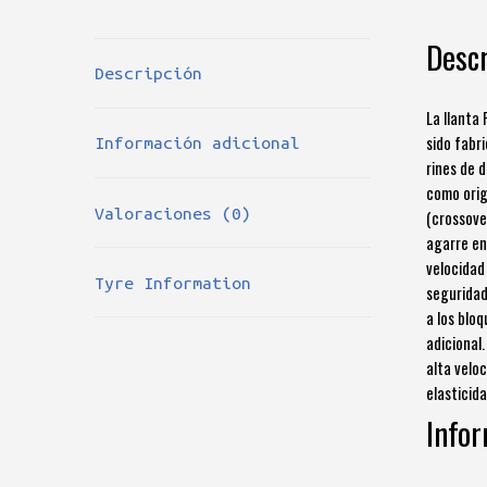
Descr
Descripción
La llanta
sido fabr
Información adicional
rines de 
como orig
Valoraciones (0)
(crossover
agarre en
velocidad
Tyre Information
seguridad
a los blo
adicional
alta velo
elasticid
Infor