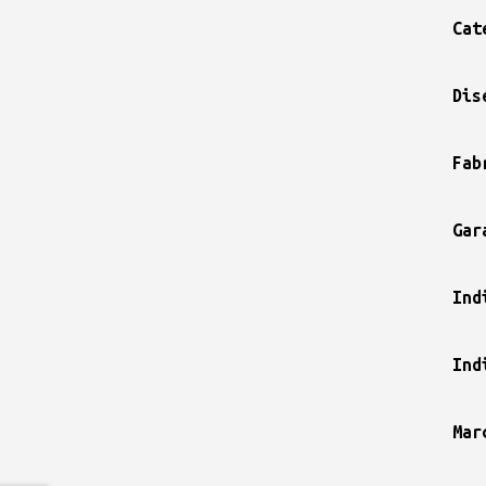
Cat
Dis
Fab
Gar
Ind
Ind
Mar