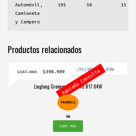
Automóvil,
195
50
15
Camioneta
y Campero
Productos relacionados
Agotada Consulta
El
El
$
398.900
$
597.900
precio
precio
Linglong Greenmax 195/40 R17 84W
original
actual
era:
es:
PROMOCI
$597.900.
$398.900.
ÓN
Leer más