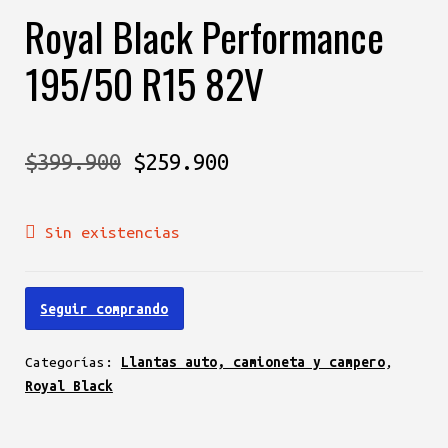
Royal Black Performance
195/50 R15 82V
El
El
$
399.900
$
259.900
precio
precio
Sin existencias
original
actual
era:
es:
Seguir comprando
$399.900.
$259.900.
Categorías:
Llantas auto, camioneta y campero
,
Royal Black