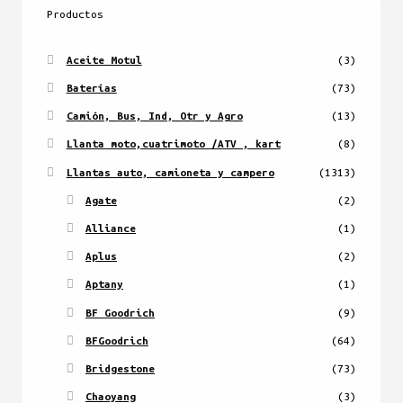
Productos
Aceite Motul
(3)
Baterías
(73)
Camión, Bus, Ind, Otr y Agro
(13)
Llanta moto,cuatrimoto /ATV , kart
(8)
Llantas auto, camioneta y campero
(1313)
Agate
(2)
Alliance
(1)
Aplus
(2)
Aptany
(1)
BF Goodrich
(9)
BFGoodrich
(64)
Bridgestone
(73)
Chaoyang
(3)