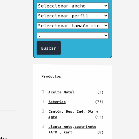
Productos
Aceite Motul
(3)
Baterías
(73)
Camión, Bus, Ind, Otr y
Agro
(13)
Llanta moto,cuatrimoto
/ATV , kart
(8)
Way