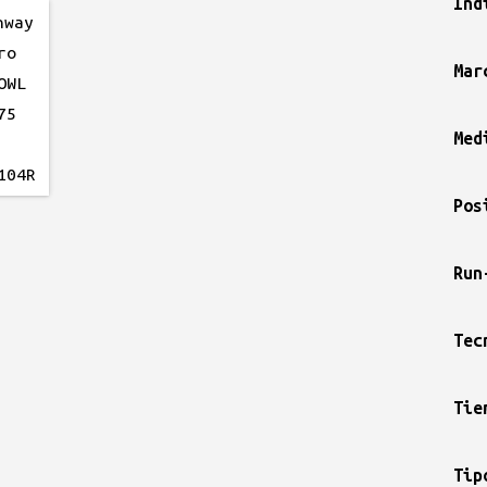
Ind
Mar
Med
Pos
Run
Tec
Tie
Tip