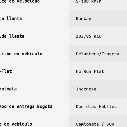
ice de velocidad
S-180 km/h
ca llanta
RunWay
ida llanta
235/85 R16
ición en vehículo
Delantera/Trasera
-Flat
No Run Flat
nología
Indonesa
mpo de entrega Bogota
Dos dias Hábiles
o de vehículo
Camioneta / SUV