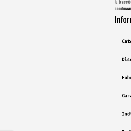
la tracci
conducció
Infor
Cat
Dis
Fab
Gar
Ind