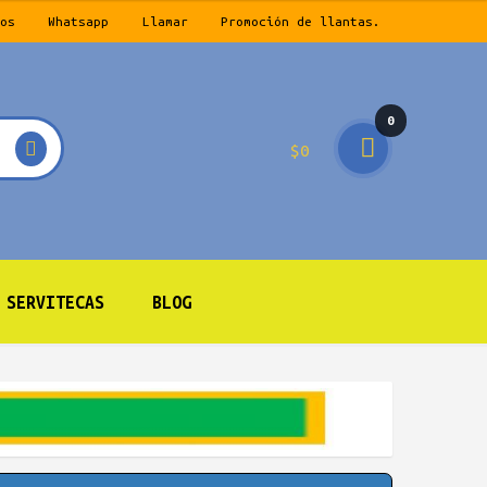
os
Whatsapp
Llamar
Promoción de llantas.
0
$
0
prod
ucto
s
SERVITECAS
BLOG