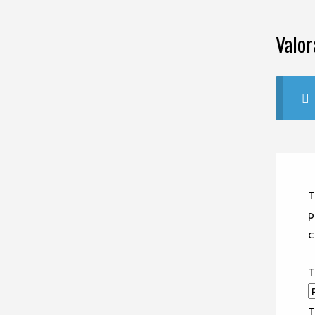
Valor
T
p
T
T