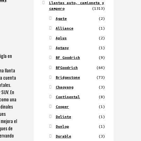
Llantas auto, camioneta y
campero
(1313)
Agate
(2)
Alliance
(1)
Aplus
(2)
Aptany
(1)
igla en
BF Goodrich
(9)
e
BFGoodrich
(64)
na llanta
ta cuenta
Bridgestone
(73)
tales.
Chaoyang
(3)
 SUV. En
Continental
(8)
 como una
udinales
Cooper
(1)
ques
Delinte
(1)
 mejora el
Dunlop
(1)
ques de
servando
Durable
(3)