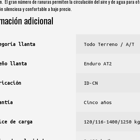
ón. El gran número de ranuras permiten la circulación del aire y de agua para o
n silenciosa y confortable a bajo precio.
mación adicional
egoría llanta
Todo Terreno / A/T
eño llanta
Enduro AT2
ricación
ID-CN
antía
Cinco años
ice de carga
120/116-1400/1250 k