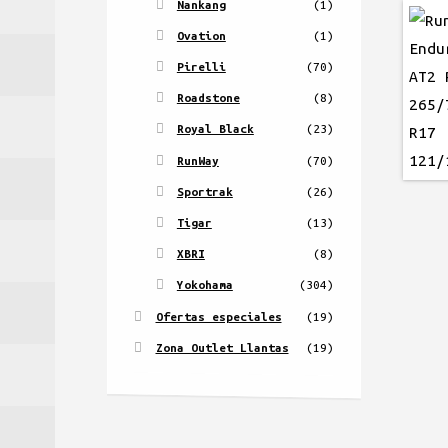
Nankang
(1)
Ovation
(1)
Pirelli
(70)
Roadstone
(8)
Royal Black
(23)
RunWay
(70)
Sportrak
(26)
Tigar
(13)
XBRI
(8)
Yokohama
(304)
Ofertas especiales
(19)
Zona Outlet Llantas
(19)