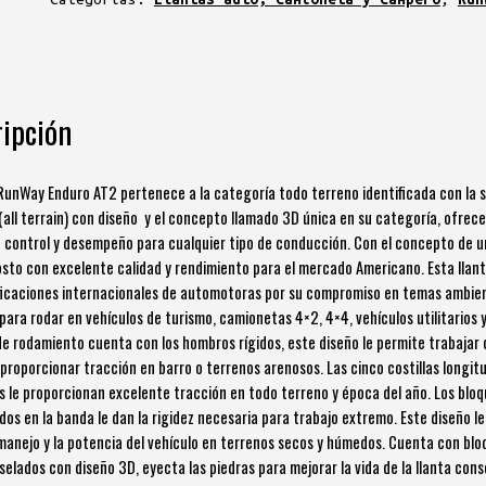
ipción
 RunWay Enduro AT2 pertenece a la categoría todo terreno identificada con la s
 (all terrain) con diseño y el concepto llamado 3D única en su categoría, ofrec
 control y desempeño para cualquier tipo de conducción. Con el concepto de u
osto con excelente calidad y rendimiento para el mercado Americano. Esta llan
ficaciones internacionales de automotoras por su compromiso en temas ambien
para rodar en vehículos de turismo, camionetas 4×2, 4×4, vehículos utilitarios y
de rodamiento cuenta con los hombros rígidos, este diseño le permite trabajar
 proporcionar tracción en barro o terrenos arenosos. Las cinco costillas longit
s le proporcionan excelente tracción en todo terreno y época del año. Los blo
dos en la banda le dan la rigidez necesaria para trabajo extremo. Este diseño le
manejo y la potencia del vehículo en terrenos secos y húmedos. Cuenta con blo
selados con diseño 3D, eyecta las piedras para mejorar la vida de la llanta con