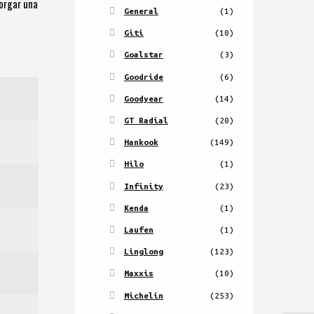
torgar una
General
(1)
Giti
(10)
Goalstar
(3)
Goodride
(6)
Goodyear
(14)
GT Radial
(20)
Hankook
(149)
Hilo
(1)
Infinity
(23)
Kenda
(1)
Laufen
(1)
Linglong
(123)
g
Maxxis
(10)
Michelin
(253)