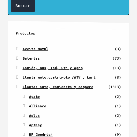
Productos
Aceite Motul
(3)
Baterías
(73)
Camión, Bus, Ind, Otr y Agro
(13)
Llanta moto,cuatrimoto /ATV , kart
(8)
Llantas auto, camioneta y campero
(1313)
Agate
(2)
Alliance
(1)
Aplus
(2)
Aptany
(1)
BF Goodrich
(9)