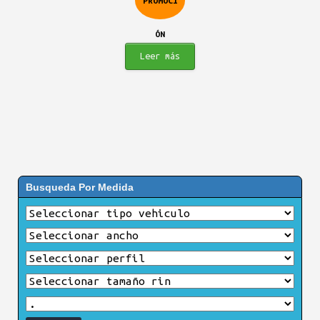
PROMOCI
$494.900.
$387.900.
ÓN
Leer más
Busqueda Por Medida