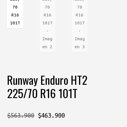
Runway Enduro HT2
225/70 R16 101T
El
El
$
563.900
$
463.900
precio
precio