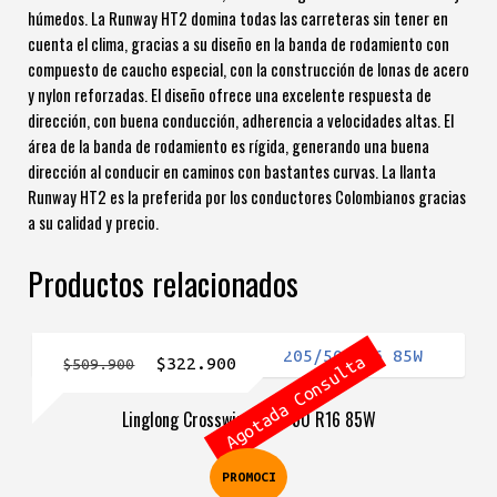
húmedos. La Runway HT2 domina todas las carreteras sin tener en
cuenta el clima, gracias a su diseño en la banda de rodamiento con
compuesto de caucho especial, con la construcción de lonas de acero
y nylon reforzadas. El diseño ofrece una excelente respuesta de
dirección, con buena conducción, adherencia a velocidades altas. El
área de la banda de rodamiento es rígida, generando una buena
dirección al conducir en caminos con bastantes curvas. La llanta
Runway HT2 es la preferida por los conductores Colombianos gracias
a su calidad y precio.
Productos relacionados
Agotada Consulta
El
El
$
322.900
$
509.900
precio
precio
Linglong Crosswind 205/50 R16 85W
original
actual
era:
es:
PROMOCI
$509.900.
$322.900.